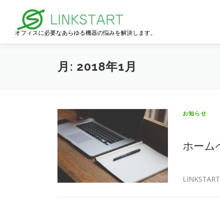
コ
ン
テ
オフィスに必要なあらゆる機器の悩みを解決します。
ン
ツ
へ
月:
2018年1月
ス
キ
ッ
プ
お知らせ
ホーム
LINKST